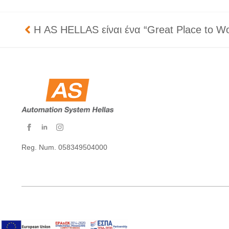
Η AS HELLAS είναι ένα “Great Place to W
Reg. Num. 058349504000
Copyright © 2026 AS Hellas