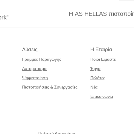
Η AS HELLAS πιστοποίησ
ork”
Λύσεις
Η Εταιρία
Γραμμές Παραγωγής
Ποιοι Είμαστε
Αυτοματισμοί
Έργα
Ψηφιοποίηση
Πελάτες
Πιστοποιήσεις & Συνεργασίες
Νέα
Επικοινωνία
Πολιτική Απορρήτου