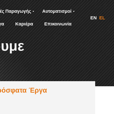
ές Παραγωγής
Αυτοματισμοί
EN
EL
γα
Καριέρα
Επικοινωνία
ουμε
ρόσφατα Έργα