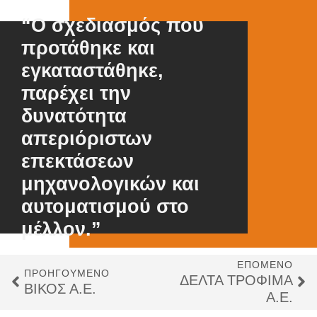
“Ο σχεδιασμός που
προτάθηκε και
εγκαταστάθηκε,
παρέχει την
δυνατότητα
απεριόριστων
επεκτάσεων
μηχανολογικών και
αυτοματισμού στο
μέλλον.”
ΕΠΌΜΕΝΟ
ΠΡΟΗΓΟΎΜΕΝΟ
ΔΕΛΤΑ ΤΡΟΦΙΜΑ
ΒΙΚΟΣ Α.Ε.
Α.Ε.